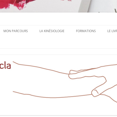
 Autrice, Formatrice à Aucamville Toulouse
inésiologie
MON PARCOURS
LA KINÉSIOLOGIE
FORMATIONS
LE LIV