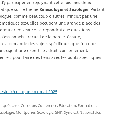
e d’y participer en rejoignant cette fois mes deux
matique sur le thème
Kinésiologie et Sexologie
. Partant
iologue, comme beaucoup d’autres, n’inclut pas une
blématiques sexuelles occupent une grande place des
ormuler en séance. Je répondrai aux questions
fessionnels : recueil de la parole, écoute,
 à la demande des sujets spécifiques que l’on nous
 exigent une expertise : droit, consentement,
re… pour faire des liens avec les outils spécifiques
esio.fr/colloque-snk-mai-2025
marquée avec
Colloque
,
Conférence
,
Education
,
Formation
,
ésiologie
,
Montpellier
,
Sexologie
,
SNK
,
Syndicat National des