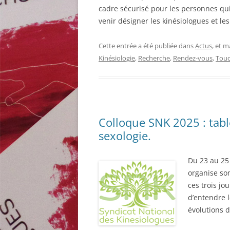
cadre sécurisé pour les personnes qui 
venir désigner les kinésiologues et le
Cette entrée a été publiée dans
Actus
, et 
Kinésiologie
,
Recherche
,
Rendez-vous
,
Touc
Colloque SNK 2025 : tabl
sexologie.
Du 23 au 25 
organise son
ces trois jo
d’entendre l
évolutions d