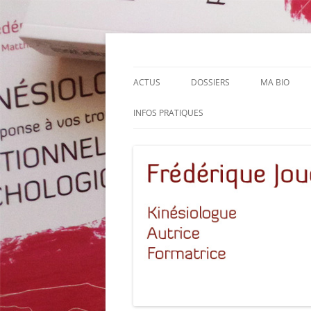
Aller
au
contenu
Le site de Frédérique Joucla, Kinésiologue,
Frédérique Joucla K
ACTUS
DOSSIERS
MA BIO
INFOS PRATIQUES