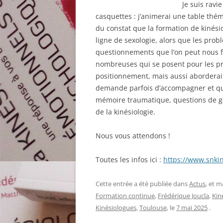
Je suis ravi
casquettes : j’animerai une table thé
du constat que la formation de kinés
ligne de sexologie, alors que les pro
questionnements que l’on peut nous f
nombreuses qui se posent pour les pro
positionnement, mais aussi aborderai
demande parfois d’accompagner et qui
mémoire traumatique, questions de gen
de la kinésiologie.
Nous vous attendons !
Toutes les infos ici :
https://www.snkin
Cette entrée a été publiée dans
Actus
, et 
Formation continue
,
Frédérique Joucla
,
Kin
Kinésiologues
,
Toulouse
, le
7 mai 2025
.