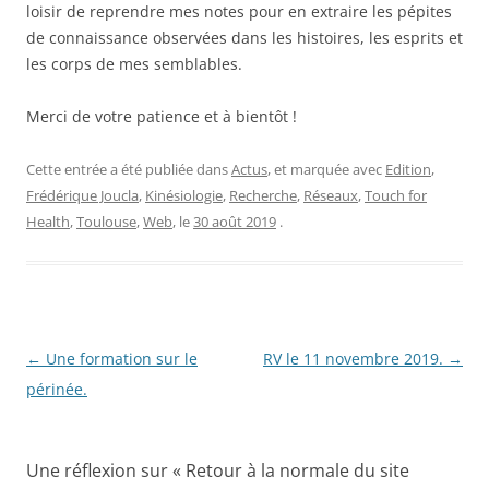
loisir de reprendre mes notes pour en extraire les pépites
de connaissance observées dans les histoires, les esprits et
les corps de mes semblables.
Merci de votre patience et à bientôt !
Cette entrée a été publiée dans
Actus
, et marquée avec
Edition
,
Frédérique Joucla
,
Kinésiologie
,
Recherche
,
Réseaux
,
Touch for
Health
,
Toulouse
,
Web
, le
30 août 2019
.
Navigation
←
Une formation sur le
RV le 11 novembre 2019.
→
des
périnée.
articles
Une réflexion sur «
Retour à la normale du site