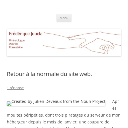
Aller
au
Frédérique Joucla Kinésiologie
contenu
Le site de Frédérique Joucla, Kinésiologue, Autrice, Formatrice à
Aucamville Toulouse
Menu
Retour à la normale du site web.
1 réponse
Apr
ès
moultes péripéties, dont trois piratages du serveur de mon
hébergeur depuis le mois de janvier, une coupure de