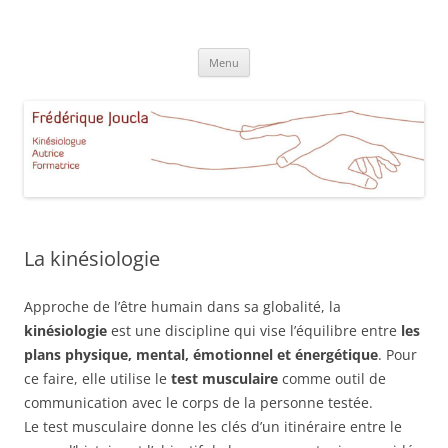
Aller
au
Frédérique Joucla Kinésiologie
contenu
Le site de Frédérique Joucla, Kinésiologue, Autrice, Formatrice à
Aucamville Toulouse
Menu
La kinésiologie
Approche de l’être humain dans sa globalité, la
kinésiologie
est une discipline qui vise l’équilibre entre
les
plans physique, mental, émotionnel et énergétique
. Pour
ce faire, elle utilise le
test musculaire
comme outil de
communication avec le corps de la personne testée.
Le test musculaire donne les clés d’un itinéraire entre le