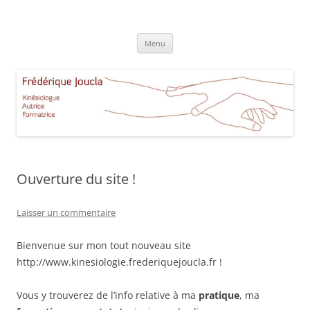
Aller
au
Frédérique Joucla Kinésiologie
contenu
Le site de Frédérique Joucla, Kinésiologue, Autrice, Formatrice à
Aucamville Toulouse
Menu
Ouverture du site !
Laisser un commentaire
Bienvenue sur mon tout nouveau site
http://www.kinesiologie.frederiquejoucla.fr !
Vous y trouverez de l’info relative à ma
pratique
, ma