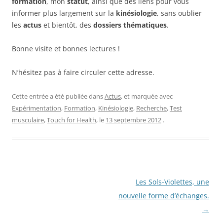
formation
, mon
statut
, ainsi que des liens pour vous
informer plus largement sur la
kinésiologie
, sans oublier
les
actus
et bientôt, des
dossiers thématiques
.
Bonne visite et bonnes lectures !
N’hésitez pas à faire circuler cette adresse.
Cette entrée a été publiée dans
Actus
, et marquée avec
Expérimentation
,
Formation
,
Kinésiologie
,
Recherche
,
Test
musculaire
,
Touch for Health
, le
13 septembre 2012
.
Navigation
Les Sols-Violettes, une
des
nouvelle forme d’échanges.
articles
→