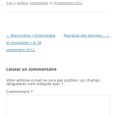
3 en 1
,
Ateliers
,
Kinésiologie
, le
19 septembre 2012
.
Navigation
←
Rencontres « Kinésiologie
Pourquoi des dossiers…
→
des
et innovation » le 28
articles
septembre 2012.
Laisser un commentaire
Votre adresse e-mail ne sera pas publiée.
Les champs
obligatoires sont indiqués avec
*
Commentaire
*