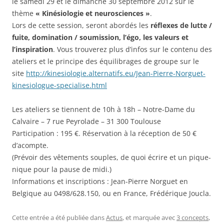
le samedi 29 et le dimanche 30 septembre 2012 sur le
thème
« Kinésiologie et neurosciences »
.
Lors de cette session, seront abordés les
réflexes de lutte /
fuite, domination / soumission, l’égo, les valeurs et
l’inspiration
. Vous trouverez plus d’infos sur le contenu des
ateliers et le principe des équilibrages de groupe sur le
site
http://kinesiologie.alternatifs.eu/Jean-Pierre-Norguet-
kinesiologue-specialise.html
Les ateliers se tiennent de 10h à 18h – Notre-Dame du
Calvaire – 7 rue Peyrolade – 31 300 Toulouse
Participation : 195 €. Réservation à la réception de 50 €
d’acompte.
(Prévoir des vêtements souples, de quoi écrire et un pique-
nique pour la pause de midi.)
Informations et inscriptions : Jean-Pierre Norguet en
Belgique au 0498/628.150, ou en France, Frédérique Joucla.
Cette entrée a été publiée dans
Actus
, et marquée avec
3 concepts
,