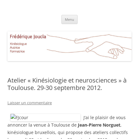
Aller
au
Frédérique Joucla Kinésiologie
contenu
Le site de Frédérique Joucla, Kinésiologue, Autrice, Formatrice à
Aucamville Toulouse
Menu
Atelier « Kinésiologie et neurosciences » à
Toulouse. 29-30 septembre 2012.
Laisser un commentaire
J’ai le plaisir de vous
annoncer la venue à Toulouse de
Jean-Pierre Norguet
,
kinésiologue bruxellois, qui propose des ateliers collectifs