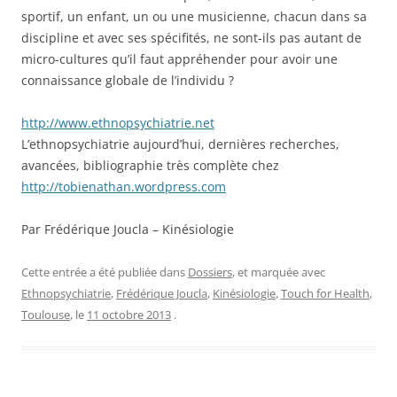
sportif, un enfant, un ou une musicienne, chacun dans sa
discipline et avec ses spécifités, ne sont-ils pas autant de
micro-cultures qu’il faut appréhender pour avoir une
connaissance globale de l’individu ?
http://www.ethnopsychiatrie.net
L’ethnopsychiatrie aujourd’hui, dernières recherches,
avancées, bibliographie très complète chez
http://tobienathan.wordpress.com
Par Frédérique Joucla – Kinésiologie
Cette entrée a été publiée dans
Dossiers
, et marquée avec
Ethnopsychiatrie
,
Frédérique Joucla
,
Kinésiologie
,
Touch for Health
,
Toulouse
, le
11 octobre 2013
.