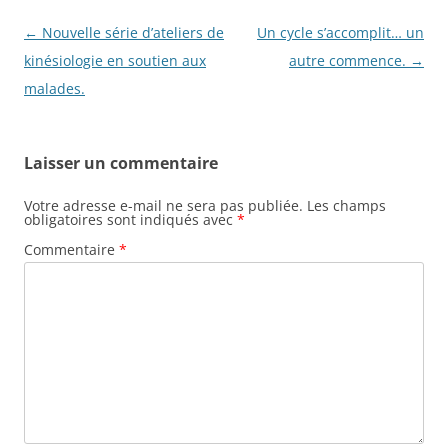
Navigation
←
Nouvelle série d’ateliers de
Un cycle s’accomplit… un
des
kinésiologie en soutien aux
autre commence.
→
articles
malades.
Laisser un commentaire
Votre adresse e-mail ne sera pas publiée.
Les champs
obligatoires sont indiqués avec
*
Commentaire
*