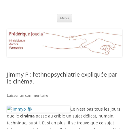
Aller
au
Frédérique Joucla Kinésiologie
contenu
Le site de Frédérique Joucla, Kinésiologue, Autrice, Formatrice à
Aucamville Toulouse
Menu
Jimmy P : l’ethnopsychiatrie expliquée par
le cinéma.
Laisser un commentaire
Ce n’est pas tous les jours
que le
cinéma
passe au crible un sujet délicat, humain,
technique, subtil. Et si en plus, il se trouve que ce sujet