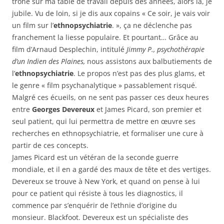
trône sur ma table de travail depuis des années, alors là, je
jubile. Vu de loin, si je dis aux copains « Ce soir, je vais voir
un film sur l’
ethnopsychiatrie
. », ça ne déclenche pas
franchement la liesse populaire. Et pourtant…
Grâce au
film d’Arnaud Desplechin, intitulé
Jimmy P., psychothérapie
d’un Indien des Plaines,
nous assistons aux balbutiements de
l’
ethnopsychiatrie
. Le propos n’est pas des plus glams, et
le genre « film psychanalytique » passablement risqué.
Malgré ces écueils, on ne sent pas passer ces deux heures
entre
Georges Devereux
et James Picard, son premier et
seul patient, qui lui permettra de mettre en œuvre ses
recherches en ethnopsychiatrie, et formaliser une cure à
partir de ces concepts.
James Picard est un vétéran de la seconde guerre
mondiale, et il en a gardé des maux de tête et des vertiges.
Devereux se trouve à New York, et quand on pense à lui
pour ce patient qui résiste à tous les diagnostics, il
commence par s’enquérir de l’ethnie d’origine du
monsieur. Blackfoot. Devereux est un spécialiste des