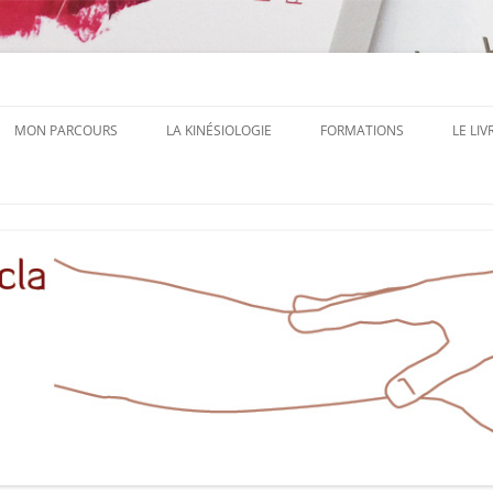
 Autrice, Formatrice à Aucamville Toulouse
inésiologie
MON PARCOURS
LA KINÉSIOLOGIE
FORMATIONS
LE LIV