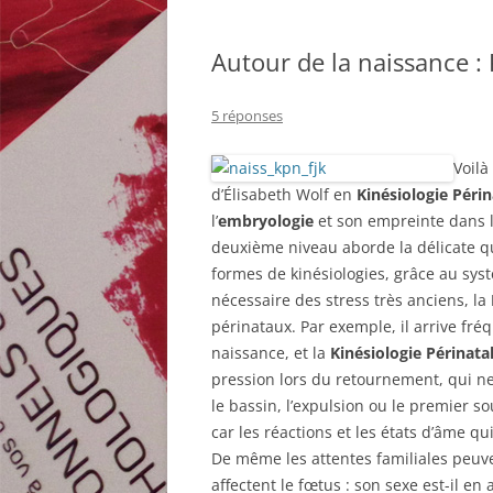
Autour de la naissance :
5 réponses
Voilà
d’Élisabeth Wolf en
Kinésiologie Périn
l’
embryologie
et son empreinte dans le
deuxième niveau aborde la délicate que
formes de kinésiologies,
grâce au sys
nécessaire des stress très anciens, la
périnataux. Par exemple, il arrive fr
naissance, et la
Kinésiologie Périnata
pression lors du retournement, qui n
le bassin, l’expulsion ou le premier so
car les réactions et les états d’âme qu
De même les attentes familiales peuv
affectent le fœtus : son sexe est-il en