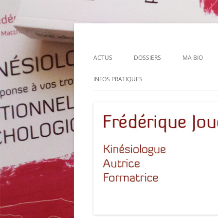
Aller
au
contenu
Le site de Frédérique Joucla, Kinésiologue,
Frédérique Joucla K
ACTUS
DOSSIERS
MA BIO
INFOS PRATIQUES