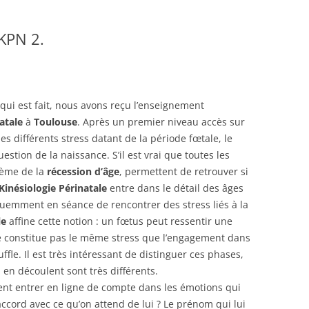
 KPN 2.
 qui est fait, nous avons reçu l’enseignement
atale
à
Toulouse
. Après un premier niveau accès sur
s différents stress datant de la période fœtale, le
stion de la naissance. S’il est vrai que toutes les
tème de la
récession d’âge
, permettent de retrouver si
Kinésiologie Périnatale
entre dans le détail des âges
équemment en séance de rencontrer des stress liés à la
le
affine cette notion : un fœtus peut ressentir une
e constitue pas le même stress que l’engagement dans
uffle. Il est très intéressant de distinguer ces phases,
i en découlent sont très différents.
ent entrer en ligne de compte dans les émotions qui
 accord avec ce qu’on attend de lui ? Le prénom qui lui