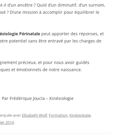
nt-il d’un ancêtre ? Quid d’un diminutif, d’un surnom,
 ? D’une mission à accomplir pour équilibrer le
ésiologie Périnatale
peut apporter des réponses, et
tre potentiel sans être entravé par les charges de
gnement précieux, et pour nous avoir guidés
ques et émotionnels de notre naissance.
Par Frédérique Joucla – Kinésiologie
marquée avec
Elisabeth Wolf
,
Formation
,
Kinésiologie
,
ier 2014
.