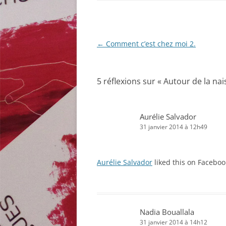
Navigation
←
Comment c’est chez moi 2.
des
articles
5 réflexions sur «
Autour de la nai
Aurélie Salvador
31 janvier 2014 à 12h49
Aurélie Salvador
liked this on Faceboo
Nadia Bouallala
31 janvier 2014 à 14h12