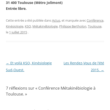
31 400 Toulouse (Métro Jolimont)
Entrée libre.
Cette entrée a été publiée dans
Actus
, et marquée avec
Conférence
,
Kinésiologie
,
KSO
,
Métakinébiologie
,
Philippe Bertholon
,
Toulouse
,
le
1 juillet 2015
.
Navigation
←
Et voilà KSO, Kinésiologie
Les Rendez-Vous de l’été
des
Sud-Ouest.
2015.
→
articles
7 réflexions sur «
Conférence Métakinébiologie à
Toulouse.
»