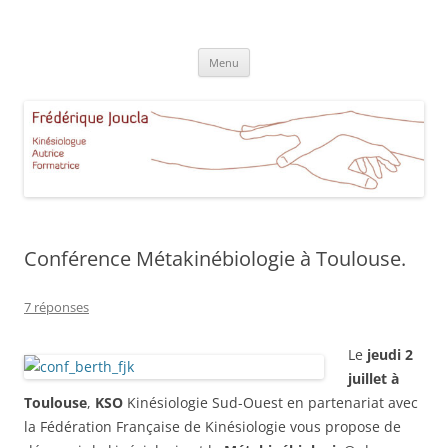
Aller
au
Frédérique Joucla Kinésiologie
contenu
Le site de Frédérique Joucla, Kinésiologue, Autrice, Formatrice à
Aucamville Toulouse
Menu
Conférence Métakinébiologie à Toulouse.
7 réponses
Le
jeudi 2
juillet à
Toulouse
,
KSO
Kinésiologie Sud-Ouest en partenariat avec
la Fédération Française de Kinésiologie vous propose de