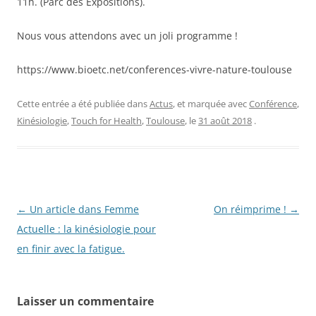
11h. (Parc des Expositions).
Nous vous attendons avec un joli programme !
https://www.bioetc.net/conferences-vivre-nature-toulouse
Cette entrée a été publiée dans
Actus
, et marquée avec
Conférence
,
Kinésiologie
,
Touch for Health
,
Toulouse
, le
31 août 2018
.
Navigation
←
Un article dans Femme
On réimprime !
→
des
Actuelle : la kinésiologie pour
articles
en finir avec la fatigue.
Laisser un commentaire