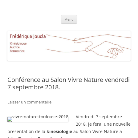
Aller
au
Frédérique Joucla Kinésiologie
contenu
Le site de Frédérique Joucla, Kinésiologue, Autrice, Formatrice à
Aucamville Toulouse
Menu
Conférence au Salon Vivre Nature vendredi
7 septembre 2018.
Laisser un commentaire
Vendredi 7 septembre
2018, je ferai une nouvelle
présentation de la
kinésiologie
au Salon Vivre Nature à