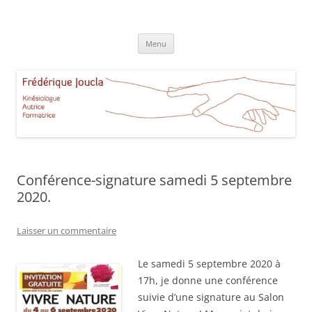
Aller
au
Frédérique Joucla Kinésiologie
contenu
Le site de Frédérique Joucla, Kinésiologue, Autrice, Formatrice à
Aucamville Toulouse
Menu
Conférence-signature samedi 5 septembre
2020.
Laisser un commentaire
Le samedi 5 septembre 2020 à
17h, je donne une conférence
suivie d’une signature au Salon