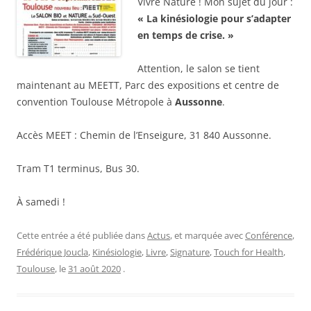
Vivre Nature ! Mon sujet du jour :
« La kinésiologie pour s’adapter
en temps de crise. »
Attention, le salon se tient
maintenant au MEETT, Parc des expositions et centre de
convention Toulouse Métropole à
Aussonne
.
Accès MEET : Chemin de l’Enseigure, 31 840 Aussonne.
Tram T1 terminus, Bus 30.
À samedi !
Cette entrée a été publiée dans
Actus
, et marquée avec
Conférence
,
Frédérique Joucla
,
Kinésiologie
,
Livre
,
Signature
,
Touch for Health
,
Toulouse
, le
31 août 2020
.