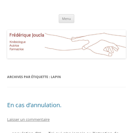
Aller
au
Frédérique Joucla Kinésiologie
contenu
Le site de Frédérique Joucla, Kinésiologue, Autrice, Formatrice à
Aucamville Toulouse
Menu
ARCHIVES PAR ÉTIQUETTE :
LAPIN
En cas d’annulation.
Laisser un commentaire