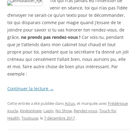
Toi qui n’as jamais eu l’intention de
venir en séance, toi qui n’as pas l’idée
d’envoyer ne serait-ce qu’un texto pour te décommander,
toi qui disparais comme par magie quand j’essaie de te
joindre pour savoir si tu vas honorer ton rendez-vous, de
grâce,
ne prends pas rendez-vous !
Car vois-tu, pendant
que je t’attends dans mon cabinet tout chaud et tout
propre pour toi, pendant que la secrétaire t’a donné un joli
créneau qui censément t’allait bien, nous aurions pu, elle
et moi, faire autre chose de bien plus intéressant. Par
exemple :
Continuer la lecture
→
Cette entrée a été publiée dans
Actus
, et marquée avec
Frédérique
Joucla
,
Kinésiologie
,
Lapin
,
No Show
,
Rendez-vous
,
Touch for
Health
,
Toulouse
, le
7 décembre 2017
.