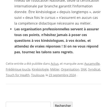
niveau de l’Education Nationale, seule la certification
internationale par branche garantit l’information
donnée. Être kinésiologue « depuis longtemps », avoir
suivi « deux fois le cursus » n’assurent en aucun cas
la compétence didactique nécessaire au métier.
Les organisation professionnelles servent à assurer
tous ces points, n’hésitez jamais à poser ces
questions à vos kinésiologues, à vos écoles, et
attendez de vraies réponses !
Si on ne vous répond
pas, tournez les talons sans regrets.
Cette entrée a été publiée dans
Actus
, et marquée avec
Aucamville
,
Frédérique Joucla
,
Kinésiologie
,
Métier
,
Organisation
,
SNK
,
Syndicat
,
Touch for Health
,
Toulouse
, le
23 septembre 2024
.
Rechercher
Rechercher