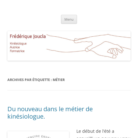
Aller
au
Frédérique Joucla Kinésiologie
contenu
Le site de Frédérique Joucla, Kinésiologue, Autrice, Formatrice à
Aucamville Toulouse
Menu
ARCHIVES PAR ÉTIQUETTE :
MÉTIER
Du nouveau dans le métier de
kinésiologue.
Le début de l’été a