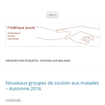
Aller
au
Frédérique Joucla Kinésiologie
contenu
Le site de Frédérique Joucla, Kinésiologue, Autrice, Formatrice à
Aucamville Toulouse
Menu
ARCHIVES PAR ÉTIQUETTE :
SOUTIEN AUX MALADES
Nouveaux groupes de soutien aux malades
– Automne 2014.
4 réponses