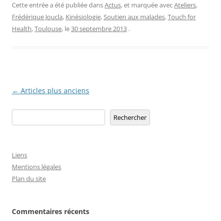
Cette entrée a été publiée dans
Actus
, et marquée avec
Ateliers
,
Frédérique Joucla
,
Kinésiologie
,
Soutien aux malades
,
Touch for
Health
,
Toulouse
, le
30 septembre 2013
.
Navigation
←
Articles plus anciens
des
Rechercher
Rechercher
articles
Liens
Mentions légales
Plan du site
Commentaires récents