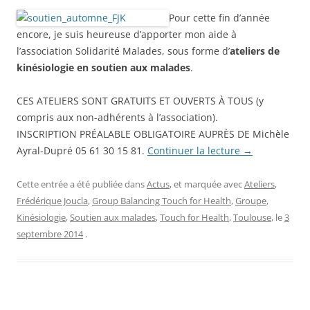
Pour cette fin d’année
encore, je suis heureuse d’apporter mon aide à
l’association Solidarité Malades, sous forme d’
ateliers de
kinésiologie en soutien aux malades
.
CES ATELIERS SONT GRATUITS ET OUVERTS À TOUS (y
compris aux non-adhérents à l’association).
INSCRIPTION PRÉALABLE OBLIGATOIRE AUPRÈS DE Michèle
Ayral-Dupré 05 61 30 15 81.
Continuer la lecture
→
Cette entrée a été publiée dans
Actus
, et marquée avec
Ateliers
,
Frédérique Joucla
,
Group Balancing Touch for Health
,
Groupe
,
Kinésiologie
,
Soutien aux malades
,
Touch for Health
,
Toulouse
, le
3
septembre 2014
.