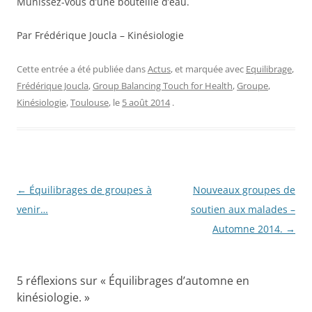
Munissez-vous d’une bouteille d’eau.
Par Frédérique Joucla – Kinésiologie
Cette entrée a été publiée dans
Actus
, et marquée avec
Equilibrage
,
Frédérique Joucla
,
Group Balancing Touch for Health
,
Groupe
,
Kinésiologie
,
Toulouse
, le
5 août 2014
.
Navigation
←
Équilibrages de groupes à
Nouveaux groupes de
des
venir…
soutien aux malades –
articles
Automne 2014.
→
5 réflexions sur «
Équilibrages d’automne en
kinésiologie.
»