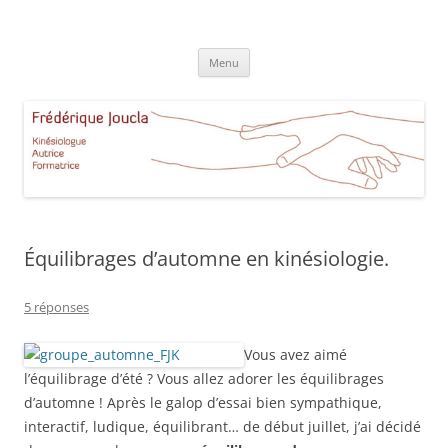
Aller
au
Frédérique Joucla Kinésiologie
contenu
Le site de Frédérique Joucla, Kinésiologue, Autrice, Formatrice à
Aucamville Toulouse
Menu
Équilibrages d’automne en kinésiologie.
5 réponses
Vous avez aimé
l’équilibrage d’été ? Vous allez adorer les équilibrages
d’automne ! Après le galop d’essai bien sympathique,
interactif, ludique, équilibrant… de début juillet, j’ai décidé