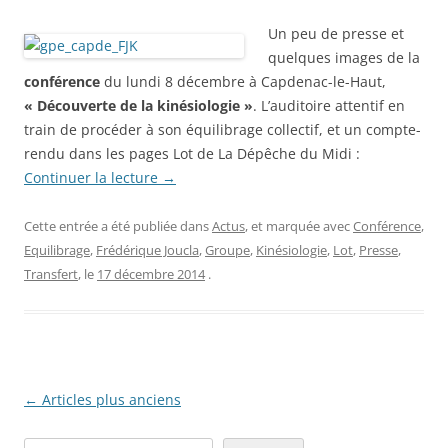
Un peu de presse et
quelques images de la
conférence
du lundi 8 décembre à Capdenac-le-Haut,
« Découverte de la kinésiologie »
. L’auditoire attentif en
train de procéder à son équilibrage collectif, et un compte-
rendu dans les pages Lot de La Dépêche du Midi :
Continuer la lecture
→
Cette entrée a été publiée dans
Actus
, et marquée avec
Conférence
,
Equilibrage
,
Frédérique Joucla
,
Groupe
,
Kinésiologie
,
Lot
,
Presse
,
Transfert
, le
17 décembre 2014
.
Navigation
←
Articles plus anciens
des