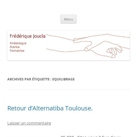
Aller
au
Frédérique Joucla Kinésiologie
contenu
Le site de Frédérique Joucla, Kinésiologue, Autrice, Formatrice à
Aucamville Toulouse
Menu
ARCHIVES PAR ÉTIQUETTE :
EQUILIBRAGE
Retour d’Alternatiba Toulouse.
Laisser un commentaire