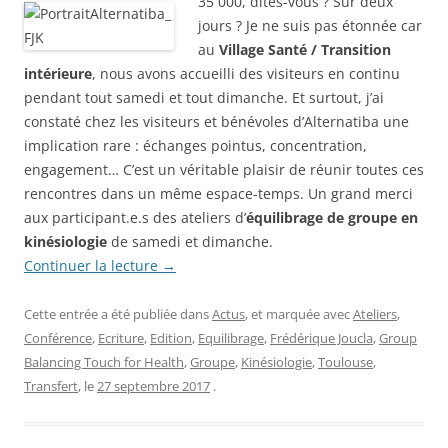
35 000, dites-vous ? Sur deux
jours ? Je ne suis pas étonnée car
au
Village Santé / Transition
intérieure
, nous avons accueilli des visiteurs en continu
pendant tout samedi et tout dimanche. Et surtout, j’ai
constaté chez les visiteurs et bénévoles d’Alternatiba une
implication rare : échanges pointus, concentration,
engagement… C’est un véritable plaisir de réunir toutes ces
rencontres dans un même espace-temps. Un grand merci
aux participant.e.s des ateliers d’
équilibrage de groupe en
kinésiologie
de samedi et dimanche.
Continuer la lecture
→
Cette entrée a été publiée dans
Actus
, et marquée avec
Ateliers
,
Conférence
,
Ecriture
,
Edition
,
Equilibrage
,
Frédérique Joucla
,
Group
Balancing Touch for Health
,
Groupe
,
Kinésiologie
,
Toulouse
,
Transfert
, le
27 septembre 2017
.