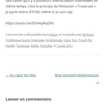
faut savoir qu’il y a plusieurs interlocuteurs interviewés en
même temps, c’est le principe de l’émission « Traversée ».
Je parle moins d’1h58, même si je suis cap’.
https://youtu.be/DsY4xyRqDNs
Cette entrée a été publiée dans
Actus
, et marquée avec
Ecriture
,
Frédérique Joucla
,
Interview
,
Kinésiologie
,
Livre
,
Son
,
Touch for
Health
,
Toulouse
,
Vidéo
,
Youtube
, le
7 août 2017
.
Navigation
←
Au cœur de l’été.
Bug standard téléphonique.
des
→
articles
Laisser un commentaire