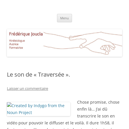
Aller
au
Frédérique Joucla Kinésiologie
contenu
Le site de Frédérique Joucla, Kinésiologue, Autrice, Formatrice à
Aucamville Toulouse
Menu
Le son de « Traversée ».
Laisser un commentaire
Chose promise, chose
enfin là… J’ai dû
transcrire le son en
vidéo pour pouvoir le diffuser et le voilà. Il dure 1h58, il