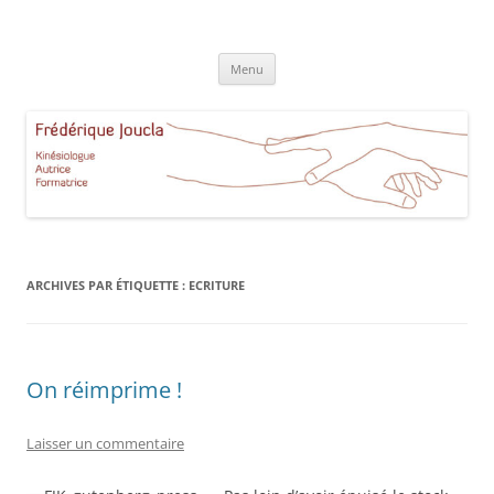
Aller
au
Frédérique Joucla Kinésiologie
contenu
Le site de Frédérique Joucla, Kinésiologue, Autrice, Formatrice à
Aucamville Toulouse
Menu
ARCHIVES PAR ÉTIQUETTE :
ECRITURE
On réimprime !
Laisser un commentaire