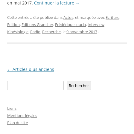
en mai 2017.
Continuer la lecture
→
Cette entrée a été publiée dans
Actus
, et marquée avec
Ecriture
,
Edition
,
Editions Grancher
,
Frédérique Joucla
,
Interview
,
Kinésiologie
,
Radio
,
Recherche
, le
9 novembre 2017
.
Navigation
←
Articles plus anciens
des
Rechercher
Rechercher
articles
Liens
Mentions légales
Plan du site