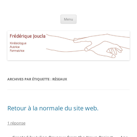
Aller
au
Frédérique Joucla Kinésiologie
contenu
Le site de Frédérique Joucla, Kinésiologue, Autrice, Formatrice à
Aucamville Toulouse
Menu
ARCHIVES PAR ÉTIQUETTE :
RÉSEAUX
Retour à la normale du site web.
1 réponse