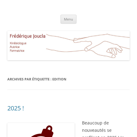
Aller
au
Frédérique Joucla Kinésiologie
contenu
Le site de Frédérique Joucla, Kinésiologue, Autrice, Formatrice à
Aucamville Toulouse
Menu
ARCHIVES PAR ÉTIQUETTE :
EDITION
2025 !
Beaucoup de
nouveautés se