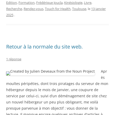
Edition
,
Formation
,
Frédérique Joucla
,
Kinésiologie
,
Livre
,
Recherche
,
Rendez-vous
,
Touch for Health
,
Toulouse
, le
13 janvier
2025
.
Retour à la normale du site web.
1 réponse
Apr
ès
moultes péripéties, dont trois piratages du serveur de mon
hébergeur depuis le mois de janvier, une coupure de
service par celui-ci, suivi d’un déménagement de site chez
un nouvel hébergeur un peu plus obligeant, me voilà
presque parvenue à mon objectif : vous donner de la
lecture. Il manque encore quelques archives d’articles à