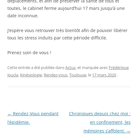
déplacements, et afin de préserver la santé de tous et
toutes, le cabinet ferme aujourd’hui 17 mars jusqu’à une
date inconnue.
J’espère vous retrouver très bientôt afin de pouvoir libérer
tous les stress induits par cette période difficile.
Prenez soin de vous !
Cette entrée a été publiée dans
Actus
, et marquée avec
Frédérique
Joucla
,
Kinésiologie
,
Rendez-vous
,
Toulouse
, le
17 mars 2020
.
Navigation
←
Rendez-Vous pendant
Chroniques depuis chez moi :
des
l’épidémie.
en confinement, les
articles
mémoires s’affolent.
→