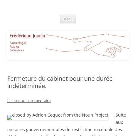
Aller
au
Frédérique Joucla Kinésiologie
contenu
Le site de Frédérique Joucla, Kinésiologue, Autrice, Formatrice à
Aucamville Toulouse
Menu
Fermeture du cabinet pour une durée
indéterminée.
Laisser un commentaire
Suite
aux
mesures gouvernementales de restriction maximale des