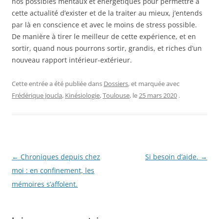
nos possibles mentaux et énergétiques pour permettre à
cette actualité d’exister et de la traiter au mieux, j’entends
par là en conscience et avec le moins de stress possible.
De manière à tirer le meilleur de cette expérience, et en
sortir, quand nous pourrons sortir, grandis, et riches d’un
nouveau rapport intérieur-extérieur.
Cette entrée a été publiée dans
Dossiers
, et marquée avec
Frédérique Joucla
,
Kinésiologie
,
Toulouse
, le
25 mars 2020
.
Navigation
←
Chroniques depuis chez
Si besoin d’aide.
→
des
moi : en confinement, les
articles
mémoires s’affolent.