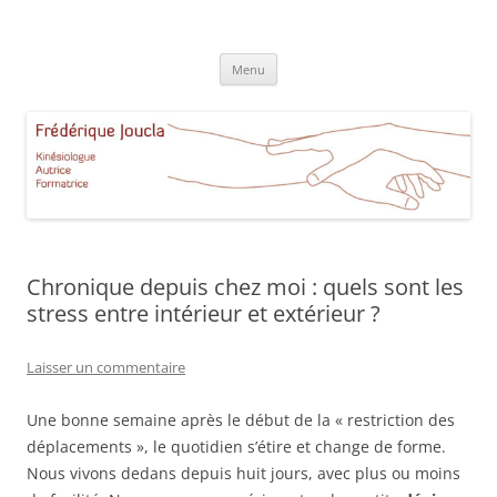
Aller
au
Frédérique Joucla Kinésiologie
contenu
Le site de Frédérique Joucla, Kinésiologue, Autrice, Formatrice à
Aucamville Toulouse
Menu
Chronique depuis chez moi : quels sont les
stress entre intérieur et extérieur ?
Laisser un commentaire
Une bonne semaine après le début de la « restriction des
déplacements », le quotidien s’étire et change de forme.
Nous vivons dedans depuis huit jours, avec plus ou moins