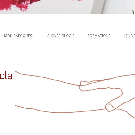
 Autrice, Formatrice à Aucamville Toulouse
inésiologie
MON PARCOURS
LA KINÉSIOLOGIE
FORMATIONS
LE LIV