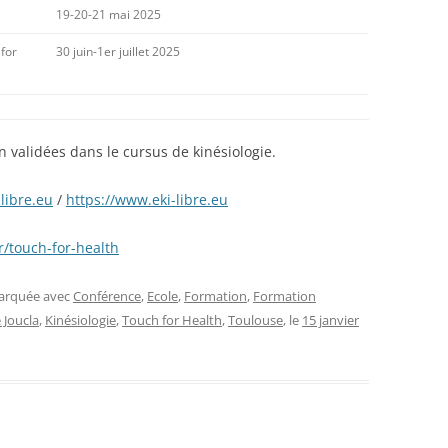
19-20-21 mai 2025
for
30 juin-1er juillet 2025
 validées dans le cursus de kinésiologie.
libre.eu
/
https://www.eki-libre.eu
fr/touch-for-health
marquée avec
Conférence
,
Ecole
,
Formation
,
Formation
 Joucla
,
Kinésiologie
,
Touch for Health
,
Toulouse
, le
15 janvier