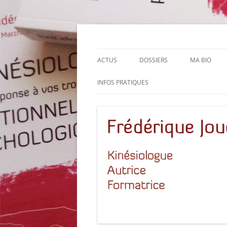
Aller
au
contenu
Le site de Frédérique Joucla, Kinésiologue,
Frédérique Joucla K
ACTUS
DOSSIERS
MA BIO
INFOS PRATIQUES