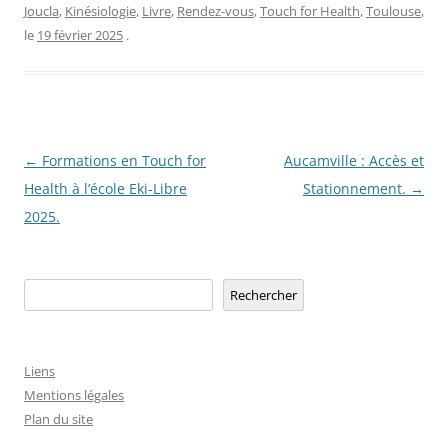
Joucla
,
Kinésiologie
,
Livre
,
Rendez-vous
,
Touch for Health
,
Toulouse
,
le
19 février 2025
.
Navigation
←
Formations en Touch for
Aucamville : Accès et
des
Health à l’école Eki-Libre
Stationnement.
→
articles
2025.
Rechercher
Rechercher
Liens
Mentions légales
Plan du site