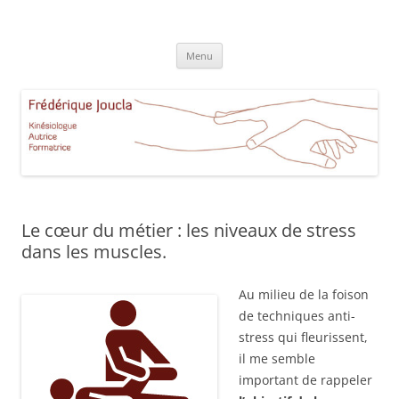
Aller
au
Frédérique Joucla Kinésiologie
contenu
Le site de Frédérique Joucla, Kinésiologue, Autrice, Formatrice à
Aucamville Toulouse
Menu
Le cœur du métier : les niveaux de stress
dans les muscles.
Au milieu de la foison
de techniques anti-
stress qui fleurissent,
il me semble
important de rappeler