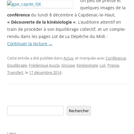
Un peu de presse et
quelques images de la
conférence
du lundi 8 décembre à Capdenac-le-Haut,
« Découverte de la kinésiologie »
. L’auditoire attentif en
train de procéder à son équilibrage collectif, et un compte-
rendu dans les pages Lot de La Dépêche du Midi :
Continuer la lecture
→
Cette entrée a été publiée dans
Actus
, et marquée avec
Conférence
,
Equilibrage
,
Frédérique Joucla
,
Groupe
,
Kinésiologie
,
Lot
,
Presse
,
Transfert
, le
17 décembre 2014
.
Rechercher
Rechercher
Liens