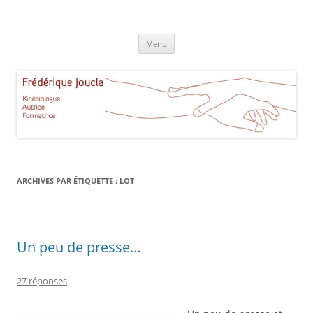
Aller
au
Frédérique Joucla Kinésiologie
contenu
Le site de Frédérique Joucla, Kinésiologue, Autrice, Formatrice à
Aucamville Toulouse
Menu
ARCHIVES PAR ÉTIQUETTE :
LOT
Un peu de presse…
27 réponses