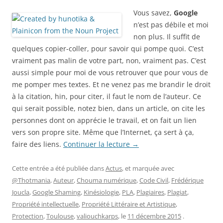
Vous savez,
Google
n’est pas débile et moi
non plus. Il suffit de
quelques copier-coller, pour savoir qui pompe quoi. C’est
vraiment pas malin de votre part, non, vraiment pas. C’est
aussi simple pour moi de vous retrouver que pour vous de
me pomper mes textes. Et ne venez pas me brandir le droit
à la citation, hin, pour citer, il faut le nom de l’auteur. Ce
qui serait possible, notez bien, dans un article, on cite les
personnes dont on apprécie le travail, et on fait un lien
vers son propre site. Même que l’Internet, ça sert à ça,
faire des liens.
Continuer la lecture
→
Cette entrée a été publiée dans
Actus
, et marquée avec
@Thotmania
,
Auteur
,
Chouma numérique
,
Code Civil
,
Frédérique
Joucla
,
Google Shaming
,
Kinésiologie
,
PLA
,
Plagiaires
,
Plagiat
,
Propriété intellectuelle
,
Propriété Littéraire et Artistique
,
Protection
,
Toulouse
,
valiouchkarps
, le
11 décembre 2015
.