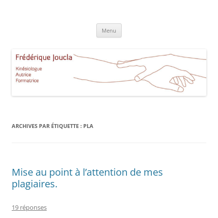
Aller
au
Frédérique Joucla Kinésiologie
contenu
Le site de Frédérique Joucla, Kinésiologue, Autrice, Formatrice à
Aucamville Toulouse
Menu
ARCHIVES PAR ÉTIQUETTE :
PLA
Mise au point à l’attention de mes
plagiaires.
19 réponses