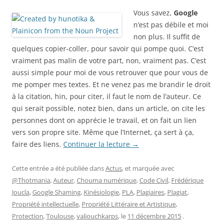
Vous savez,
Google
n’est pas débile et moi
non plus. Il suffit de
quelques copier-coller, pour savoir qui pompe quoi. C’est
vraiment pas malin de votre part, non, vraiment pas. C’est
aussi simple pour moi de vous retrouver que pour vous de
me pomper mes textes. Et ne venez pas me brandir le droit
à la citation, hin, pour citer, il faut le nom de l’auteur. Ce
qui serait possible, notez bien, dans un article, on cite les
personnes dont on apprécie le travail, et on fait un lien
vers son propre site. Même que l’Internet, ça sert à ça,
faire des liens.
Continuer la lecture
→
Cette entrée a été publiée dans
Actus
, et marquée avec
@Thotmania
,
Auteur
,
Chouma numérique
,
Code Civil
,
Frédérique
Joucla
,
Google Shaming
,
Kinésiologie
,
PLA
,
Plagiaires
,
Plagiat
,
Propriété intellectuelle
,
Propriété Littéraire et Artistique
,
Protection
,
Toulouse
,
valiouchkarps
, le
11 décembre 2015
.