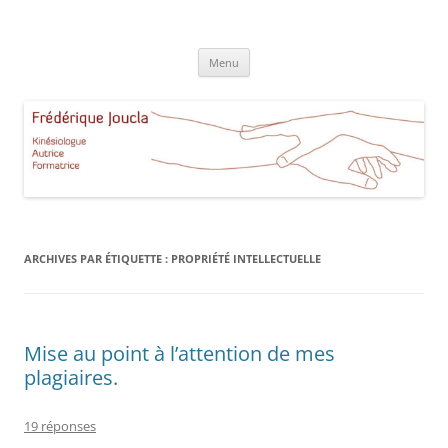
Aller
au
Frédérique Joucla Kinésiologie
contenu
Le site de Frédérique Joucla, Kinésiologue, Autrice, Formatrice à
Aucamville Toulouse
Menu
ARCHIVES PAR ÉTIQUETTE :
PROPRIÉTÉ INTELLECTUELLE
Mise au point à l’attention de mes
plagiaires.
19 réponses