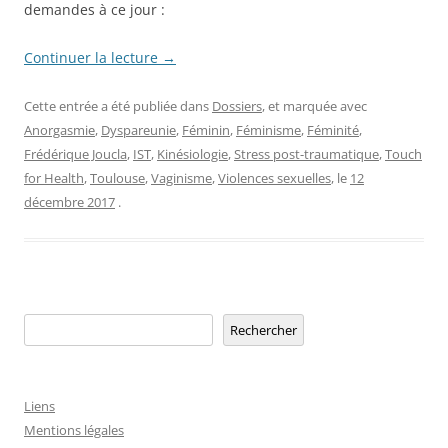
demandes à ce jour :
Continuer la lecture
→
Cette entrée a été publiée dans
Dossiers
, et marquée avec
Anorgasmie
,
Dyspareunie
,
Féminin
,
Féminisme
,
Féminité
,
Frédérique Joucla
,
IST
,
Kinésiologie
,
Stress post-traumatique
,
Touch
for Health
,
Toulouse
,
Vaginisme
,
Violences sexuelles
, le
12
décembre 2017
.
Rechercher
Rechercher
Liens
Mentions légales