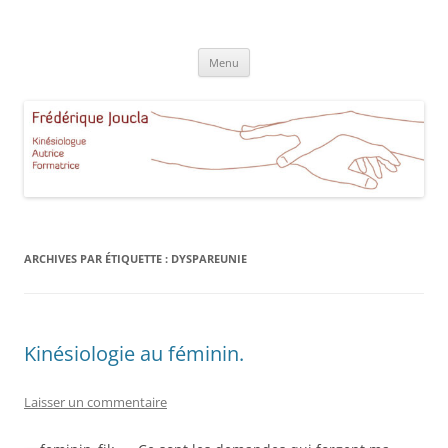
Aller
au
Frédérique Joucla Kinésiologie
contenu
Le site de Frédérique Joucla, Kinésiologue, Autrice, Formatrice à
Aucamville Toulouse
Menu
ARCHIVES PAR ÉTIQUETTE :
DYSPAREUNIE
Kinésiologie au féminin.
Laisser un commentaire