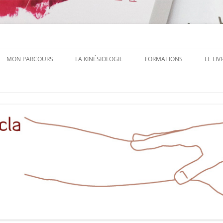
 Autrice, Formatrice à Aucamville Toulouse
inésiologie
MON PARCOURS
LA KINÉSIOLOGIE
FORMATIONS
LE LIV