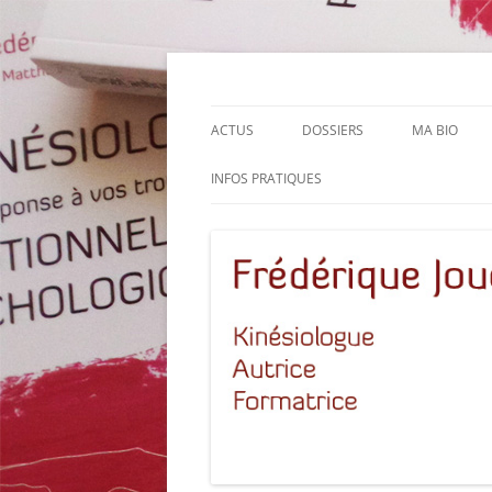
Aller
au
contenu
Le site de Frédérique Joucla, Kinésiologue,
Frédérique Joucla K
ACTUS
DOSSIERS
MA BIO
INFOS PRATIQUES