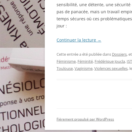
sensibilité, une détente, une sécurité
pas de panacée, mais un travail empi
temps sécures où ces problématiques 
jour :
Continuer la lecture
→
Cette entrée a été publiée dans
Dossiers
, 
Féminisme
,
Féminité
,
Frédérique Joucla
,
IST
Toulouse
,
Vaginisme
,
Violences sexuelles
, l
Fièrement propulsé par WordPress