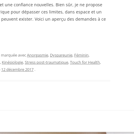
 et une confiance nouvelles. Bien sûr, je ne propose
rique pour dépasser ces limites, dans espace et un
peuvent exister. Voici un aperçu des demandes à ce
et marquée avec
Anorgasmie
,
Dyspareunie
,
Féminin
,
,
Kinésiologie
,
Stress post-traumatique
,
Touch for Health
,
e
12 décembre 2017
.