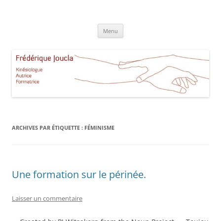
Aller
au
Frédérique Joucla Kinésiologie
contenu
Le site de Frédérique Joucla, Kinésiologue, Autrice, Formatrice à
Aucamville Toulouse
Menu
ARCHIVES PAR ÉTIQUETTE :
FÉMINISME
Une formation sur le périnée.
Laisser un commentaire