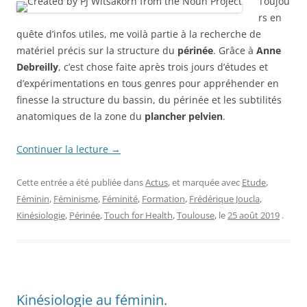
Toujou
rs en
quête d’infos utiles, me voilà partie à la recherche de
matériel précis sur la structure du
périnée
. Grâce à
Anne
Debreilly
, c’est chose faite après trois jours d’études et
d’expérimentations en tous genres pour appréhender en
finesse la structure du bassin, du périnée et les subtilités
anatomiques de la zone du
plancher pelvien
.
Continuer la lecture
→
Cette entrée a été publiée dans
Actus
, et marquée avec
Etude
,
Féminin
,
Féminisme
,
Féminité
,
Formation
,
Frédérique Joucla
,
Kinésiologie
,
Périnée
,
Touch for Health
,
Toulouse
, le
25 août 2019
.
Kinésiologie au féminin.