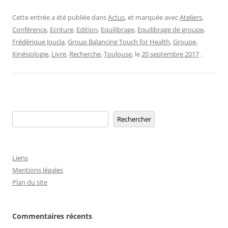
Cette entrée a été publiée dans
Actus
, et marquée avec
Ateliers
,
Conférence
,
Ecriture
,
Edition
,
Equilibrage
,
Equilibrage de groupe
,
Frédérique Joucla
,
Group Balancing Touch for Health
,
Groupe
,
Kinésiologie
,
Livre
,
Recherche
,
Toulouse
, le
20 septembre 2017
.
Rechercher
Rechercher
Liens
Mentions légales
Plan du site
Commentaires récents