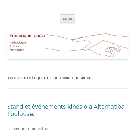
Aller
au
Frédérique Joucla Kinésiologie
contenu
Le site de Frédérique Joucla, Kinésiologue, Autrice, Formatrice à
Aucamville Toulouse
Menu
ARCHIVES PAR ÉTIQUETTE :
EQUILIBRAGE DE GROUPE
Stand et événements kinésio à Alternatiba
Toulouse.
Laisser un commentaire